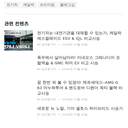
a
e
전기차
캐딜락
프리미엄
플래그십
g
g
s
o
:
r
i
관련 컨텐츠
e
전기차는 내연기관을 대체할 수 있는가, 캐딜락
s
:
에스컬레이드 ESV & IQL 비교시승
BY
김규용기자
2026년 07월 30일
폭우에서 살아남아라! 이네오스 그레나디어 포
털액슬 & GMC 허머 EV 비교 시승
BY
김규용기자
2026년 07월 30일
꿈 한번 꿔 볼 수 있잖아! 메르세데스-AMG G
63 마누팍투어 & 랜드로버 디펜더 옥타 블랙 비
교시승
BY
김규용기자
2026년 07월 30일
새로운 뉴 노말, 기아 셀토스 하이브리드 시승기
BY
김규용기자
2026년 07월 30일