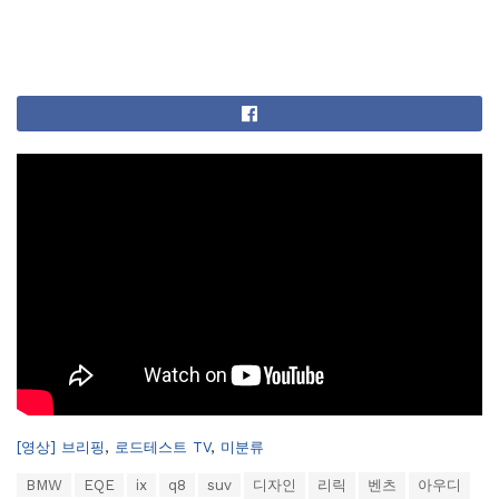
C
[영상] 브리핑
,
로드테스트 TV
,
미분류
a
T
BMW
EQE
ix
q8
suv
디자인
리릭
벤츠
아우디
t