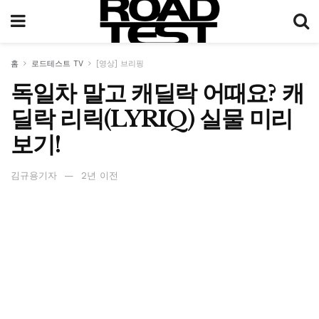
홈
로드테스트 TV
[영상] 브리핑
독일차 말고 캐딜락 어때요? 캐
딜락 리릭(LYRIQ) 실물 미리
보기!
김규용기자
2년 이전