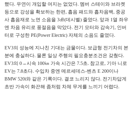
했다. 우연이 개입할 여지는 없었다. 멤버 스테이와 브라켓
등으로 강성을 확보하는 한편, 흡음 패드와 흡차음백, 중공
사 흡음재로 노면 소음을 3㏈(데시벨) 줄였다. 앞과 1열 좌우
엔 차음 유리로 풍절음을 막았다. 전기 모터와 감속기, 인버
터로 구성한 PE(Power Electric) 자체의 소음도 줄였다.
EV3의 성능에 지나친 기대는 금물이다. 보급형 전기차의 본
분에 충실하다. 물론 일상 주행의 필요충분조건은 갖췄다.
EV3의 0→시속 100㎞ 가속 시간은 7.5초. 참고로, 기아 니로
EV는 7.8초다. 수입차 중엔 메르세데스-벤츠 E 200이나
BMW 520i와 같은 기록이다. 결코 느리지 않다. 전기차답게
초반 가속이 화끈해 좀처럼 차체 무게를 느끼기 어렵다.