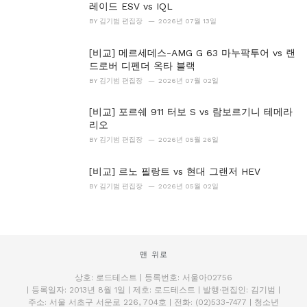
레이드 ESV vs IQL
BY
김기범 편집장
2026년 07월 13일
[비교] 메르세데스-AMG G 63 마누팍투어 vs 랜
드로버 디펜더 옥타 블랙
BY
김기범 편집장
2026년 07월 02일
[비교] 포르쉐 911 터보 S vs 람보르기니 테메라
리오
BY
김기범 편집장
2026년 05월 26일
[비교] 르노 필랑트 vs 현대 그랜저 HEV
BY
김기범 편집장
2026년 05월 02일
맨 위로
상호: 로드테스트 | 등록번호: 서울아02756
| 등록일자: 2013년 8월 1일 | 제호: 로드테스트 | 발행·편집인: 김기범 |
주소: 서울 서초구 서운로 226, 704호 | 전화: (02)533-7477 | 청소년