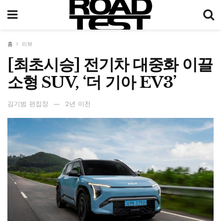
홈
리뷰
[최초시승] 전기차 대중화 이끌
소형 SUV, ‘더 기아 EV3’
김기범 편집장
2년 이전