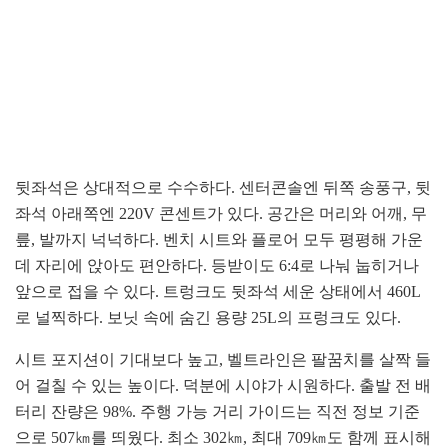
뒷좌석은 상대적으로 수수하다. 센터콘솔엔 뒤쪽 송풍구, 뒷
좌석 아래쪽엔 220V 콘센트가 있다. 공간은 머리와 어깨, 무
릎, 발까지 넉넉하다. 벤치 시트와 플로어 모두 평평해 가운
데 자리에 앉아도 편안하다. 등받이도 6:4로 나눠 눕히거나
앞으로 접을 수 있다. 트렁크도 뒷좌석 세운 상태에서 460L
로 널찍하다. 보닛 속에 숨긴 용량 25L의 프렁크도 있다.
시트 포지션이 기대보다 높고, 벨트라인은 팔꿈치를 살짝 들
어 걸칠 수 있는 높이다. 덕분에 시야가 시원하다. 출발 전 배
터리 잔량은 98%. 주행 가능 거리 가이드는 직전 정보 기준
으로 507㎞를 띄웠다. 최소 302㎞, 최대 709㎞도 함께 표시해