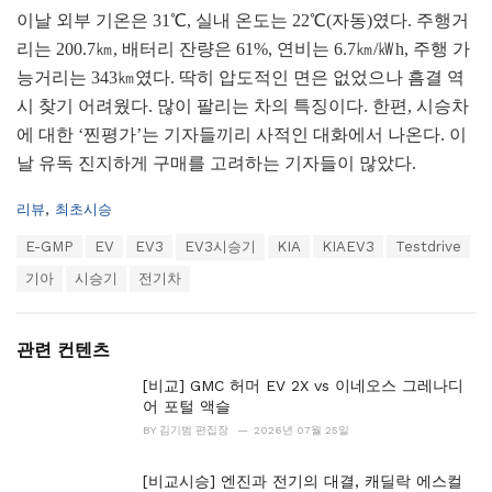
이날 외부 기온은 31℃, 실내 온도는 22℃(자동)였다. 주행거
리는 200.7㎞, 배터리 잔량은 61%, 연비는 6.7㎞/㎾h, 주행 가
능거리는 343㎞였다. 딱히 압도적인 면은 없었으나 흠결 역
시 찾기 어려웠다. 많이 팔리는 차의 특징이다. 한편, 시승차
에 대한 ‘찐평가’는 기자들끼리 사적인 대화에서 나온다. 이
날 유독 진지하게 구매를 고려하는 기자들이 많았다.
C
리뷰
,
최초시승
a
T
E-GMP
EV
EV3
EV3시승기
KIA
KIAEV3
Testdrive
t
a
e
기아
시승기
전기차
g
g
s
o
:
r
i
관련 컨텐츠
e
[비교] GMC 허머 EV 2X vs 이네오스 그레나디
s
:
어 포털 액슬
BY
김기범 편집장
2026년 07월 25일
[비교시승] 엔진과 전기의 대결, 캐딜락 에스컬