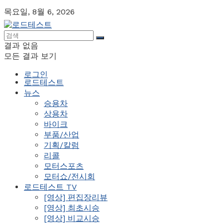
목요일, 8월 6, 2026
결과 없음
모든 결과 보기
로그인
로드테스트
뉴스
승용차
상용차
바이크
부품/산업
기획/칼럼
리콜
모터스포츠
모터쇼/전시회
로드테스트 TV
[영상] 편집장리뷰
[영상] 최초시승
[영상] 비교시승