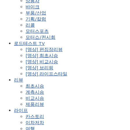
상용차
바이크
부품/산업
기획/칼럼
리콜
모터스포츠
모터쇼/전시회
로드테스트 TV
[영상] 편집장리뷰
[영상] 최초시승
[영상] 비교시승
[영상] 브리핑
[영상] 라이프스타일
리뷰
최초시승
계측시승
비교시승
제품리뷰
라이프
카스토리
이차저차
여행