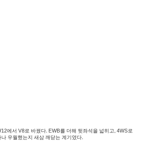
12에서 V8로 바꿨다. EWB를 더해 뒷좌석을 넓히고, 4WS로
마나 우월했는지 새삼 깨닫는 계기였다.