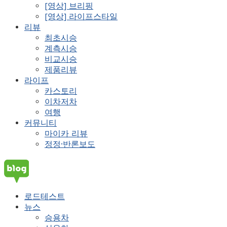
[영상] 브리핑
[영상] 라이프스타일
리뷰
최초시승
계측시승
비교시승
제품리뷰
라이프
카스토리
이차저차
여행
커뮤니티
마이카 리뷰
정정·반론보도
로드테스트
뉴스
승용차