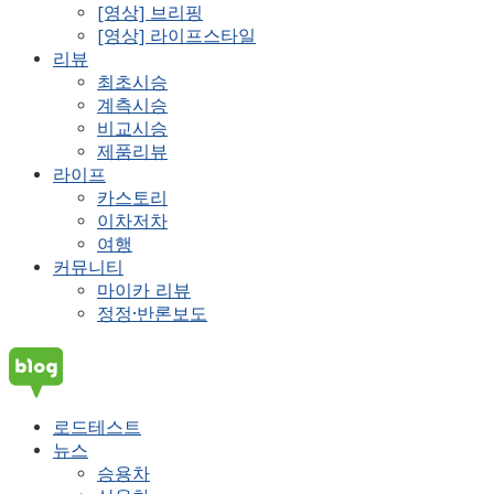
[영상] 브리핑
[영상] 라이프스타일
리뷰
최초시승
계측시승
비교시승
제품리뷰
라이프
카스토리
이차저차
여행
커뮤니티
마이카 리뷰
정정·반론보도
로드테스트
뉴스
승용차