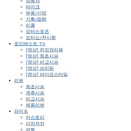
상용차
바이크
부품/산업
기획/칼럼
리콜
모터스포츠
모터쇼/전시회
로드테스트 TV
[영상] 편집장리뷰
[영상] 최초시승
[영상] 비교시승
[영상] 브리핑
[영상] 라이프스타일
리뷰
최초시승
계측시승
비교시승
제품리뷰
라이프
카스토리
이차저차
여행