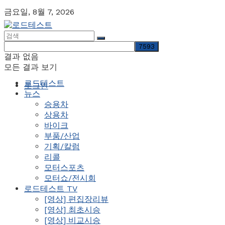
금요일, 8월 7, 2026
결과 없음
모든 결과 보기
로드테스트
로그인
뉴스
승용차
상용차
바이크
부품/산업
기획/칼럼
리콜
모터스포츠
모터쇼/전시회
로드테스트 TV
[영상] 편집장리뷰
[영상] 최초시승
[영상] 비교시승