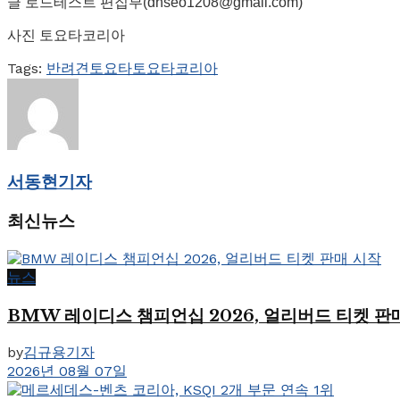
글 로드테스트 편집부(dhseo1208@gmail.com)
사진 토요타코리아
Tags:
반려견
토요타
토요타코리아
서동현기자
최신뉴스
뉴스
BMW 레이디스 챔피언십 2026, 얼리버드 티켓 판
by
김규용기자
2026년 08월 07일