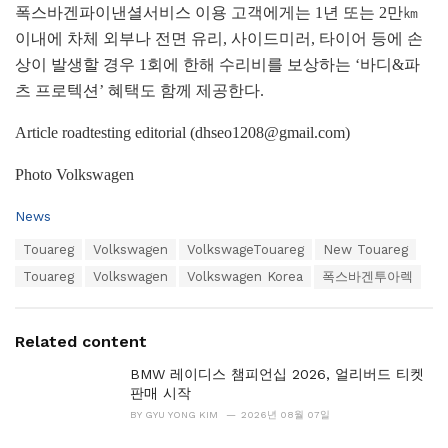
폭스바겐파이낸셜서비스 이용 고객에게는 1년 또는 2만㎞
이내에 차체 외부나 전면 유리, 사이드미러, 타이어 등에 손
상이 발생할 경우 1회에 한해 수리비를 보상하는 ‘바디&파
츠 프로텍션’ 혜택도 함께 제공한다.
Article roadtesting editorial (dhseo1208@gmail.com)
Photo Volkswagen
C
News
a
T
Touareg
Volkswagen
VolkswageTouareg
New Touareg
t
a
e
Touareg
Volkswagen
Volkswagen Korea
폭스바겐투아렉
g
g
s
o
:
r
Related content
i
e
BMW 레이디스 챔피언십 2026, 얼리버드 티켓
s
판매 시작
:
BY
GYU YONG KIM
2026년 08월 07일