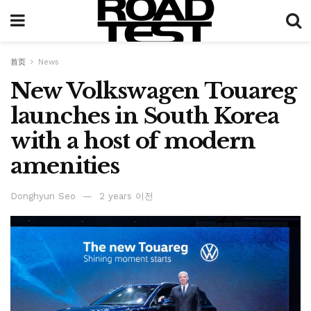
首页
News
New Volkswagen Touareg
launches in South Korea
with a host of modern
amenities
Donghyun Seo
2 years 이전