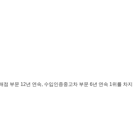
점 부문 12년 연속, 수입인증중고차 부문 6년 연속 1위를 차지