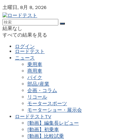
土曜日, 8月 8, 2026
結果なし
すべての結果を見る
ログイン
ロードテスト
ニュース
乗用車
商用車
バイク
部品/産業
企画・コラム
リコール
モータースポーツ
モーターショー・展示会
ロードテストTV
[動画】編集長レビュー
[動画】初乗車
[動画】比較試乗