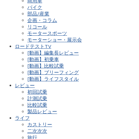
商用車
バイク
部品/産業
企画・コラム
リコール
モータースポーツ
モーターショー・展示会
ロードテストTV
[動画】編集長レビュー
[動画】初乗車
[動画】比較試乗
[動画】ブリーフィング
[動画】ライフスタイル
レビュー
初回試乗
計測試乗
比較試乗
製品レビュー
ライフ
カストリー
二次次次
旅行