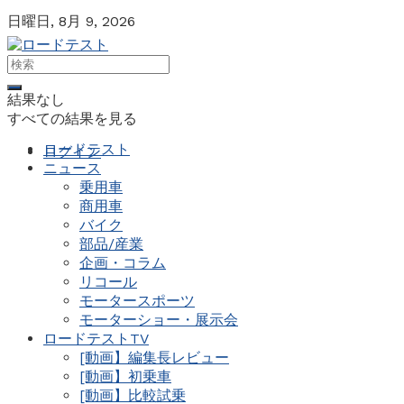
日曜日, 8月 9, 2026
結果なし
すべての結果を見る
ロードテスト
ログイン
ニュース
乗用車
商用車
バイク
部品/産業
企画・コラム
リコール
モータースポーツ
モーターショー・展示会
ロードテストTV
[動画】編集長レビュー
[動画】初乗車
[動画】比較試乗