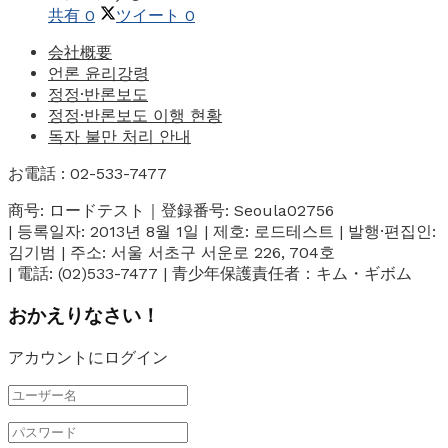
共有
0
ツイート
0
会社概要
언론 윤리강령
정정·반론보도
정정·반론보도 이행 현황
독자 불만 처리 안내
お電話 : 02-533-7477
商号: ロードテスト｜登録番号: Seoula02756
| 등록일자: 2013년 8월 1일 | 제호: 로드테스트 | 발행·편집인:
김기범 | 주소: 서울 서초구 서운로 226, 704호
| 電話: (02)533-7477 | 青少年保護責任者：キム・ギボム
おかえりなさい！
アカウントにログイン