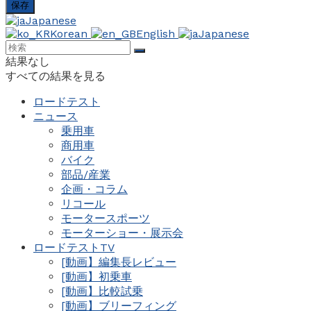
Japanese
Korean
English
Japanese
結果なし
すべての結果を見る
ロードテスト
ニュース
乗用車
商用車
バイク
部品/産業
企画・コラム
リコール
モータースポーツ
モーターショー・展示会
ロードテストTV
[動画】編集長レビュー
[動画】初乗車
[動画】比較試乗
[動画】ブリーフィング