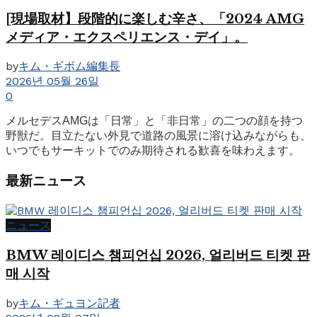
[現場取材】段階的に楽しむ辛さ、「2024 AMG
メディア・エクスペリエンス・デイ」。
by
キム・ギボム編集長
2026년 05월 26일
0
メルセデスAMGは「日常」と「非日常」の二つの顔を持つ
野獣だ。目立たない外見で道路の風景に溶け込みながらも、
いつでもサーキットでのみ期待される歓喜を味わえます。
最新ニュース
ニュース
BMW 레이디스 챔피언십 2026, 얼리버드 티켓 판
매 시작
by
キム・ギュヨン記者