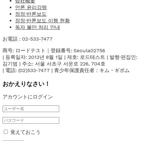
会社概要
언론 윤리강령
정정·반론보도
정정·반론보도 이행 현황
독자 불만 처리 안내
お電話 : 02-533-7477
商号: ロードテスト｜登録番号: Seoula02756
| 등록일자: 2013년 8월 1일 | 제호: 로드테스트 | 발행·편집인:
김기범 | 주소: 서울 서초구 서운로 226, 704호
| 電話: (02)533-7477 | 青少年保護責任者：キム・ギボム
おかえりなさい！
アカウントにログイン
覚えておこう