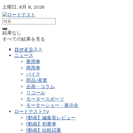
土曜日, 8月 8, 2026
結果なし
すべての結果を見る
ロードテスト
ログイン
ニュース
乗用車
商用車
バイク
部品/産業
企画・コラム
リコール
モータースポーツ
モーターショー・展示会
ロードテストTV
[動画】編集長レビュー
[動画】初乗車
[動画】比較試乗