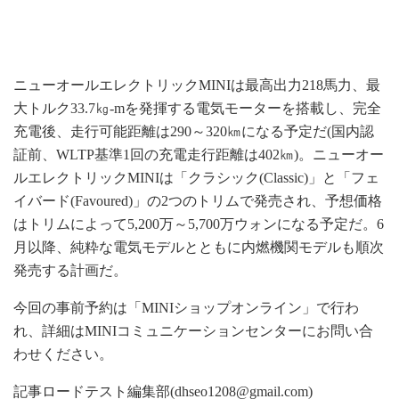
ニューオールエレクトリックMINIは最高出力218馬力、最
大トルク33.7㎏-mを発揮する電気モーターを搭載し、完全
充電後、走行可能距離は290～320㎞になる予定だ(国内認
証前、WLTP基準1回の充電走行距離は402㎞)。ニューオー
ルエレクトリックMINIは「クラシック(Classic)」と「フェ
イバード(Favoured)」の2つのトリムで発売され、予想価格
はトリムによって5,200万～5,700万ウォンになる予定だ。6
月以降、純粋な電気モデルとともに内燃機関モデルも順次
発売する計画だ。
今回の事前予約は「MINIショップオンライン」で行わ
れ、詳細はMINIコミュニケーションセンターにお問い合
わせください。
記事ロードテスト編集部(dhseo1208@gmail.com)