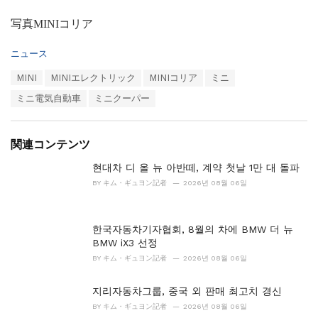
写真MINIコリア
カ
ニュース
テ
タ
MINI
MINIエレクトリック
MINIコリア
ミニ
ゴ
グ
リ
ミニ電気自動車
ミニクーパー
ー
：
関連コンテンツ
현대차 디 올 뉴 아반떼, 계약 첫날 1만 대 돌파
BY
キム・ギュヨン記者
2026년 08월 06일
한국자동차기자협회, 8월의 차에 BMW 더 뉴
BMW iX3 선정
BY
キム・ギュヨン記者
2026년 08월 06일
지리자동차그룹, 중국 외 판매 최고치 경신
BY
キム・ギュヨン記者
2026년 08월 06일