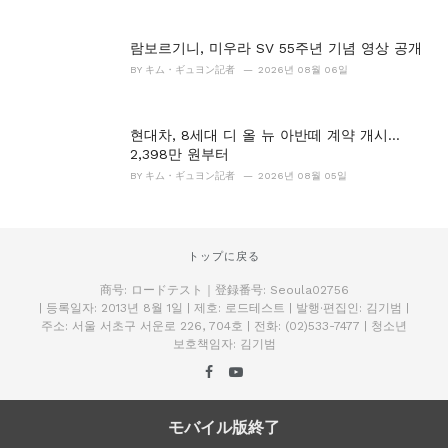
람보르기니, 미우라 SV 55주년 기념 영상 공개
BY
キム・ギュヨン記者
2026년 08월 06일
현대차, 8세대 디 올 뉴 아반떼 계약 개시…
2,398만 원부터
BY
キム・ギュヨン記者
2026년 08월 05일
トップに戻る
商号: ロードテスト｜登録番号: Seoula02756
| 등록일자: 2013년 8월 1일 | 제호: 로드테스트 | 발행·편집인: 김기범 |
주소: 서울 서초구 서운로 226, 704호 | 전화: (02)533-7477 | 청소년
보호책임자: 김기범
モバイル版終了