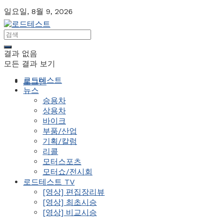
일요일, 8월 9, 2026
결과 없음
모든 결과 보기
로드테스트
로그인
뉴스
승용차
상용차
바이크
부품/산업
기획/칼럼
리콜
모터스포츠
모터쇼/전시회
로드테스트 TV
[영상] 편집장리뷰
[영상] 최초시승
[영상] 비교시승