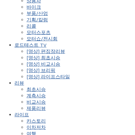
상용차
바이크
부품/산업
기획/칼럼
리콜
모터스포츠
모터쇼/전시회
로드테스트 TV
[영상] 편집장리뷰
[영상] 최초시승
[영상] 비교시승
[영상] 브리핑
[영상] 라이프스타일
리뷰
최초시승
계측시승
비교시승
제품리뷰
라이프
카스토리
이차저차
여행