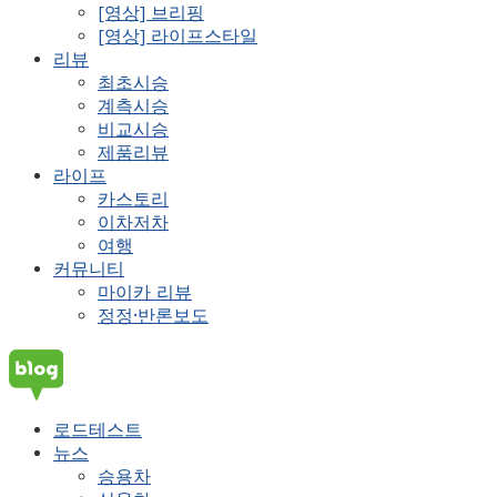
[영상] 브리핑
[영상] 라이프스타일
리뷰
최초시승
계측시승
비교시승
제품리뷰
라이프
카스토리
이차저차
여행
커뮤니티
마이카 리뷰
정정·반론보도
로드테스트
뉴스
승용차